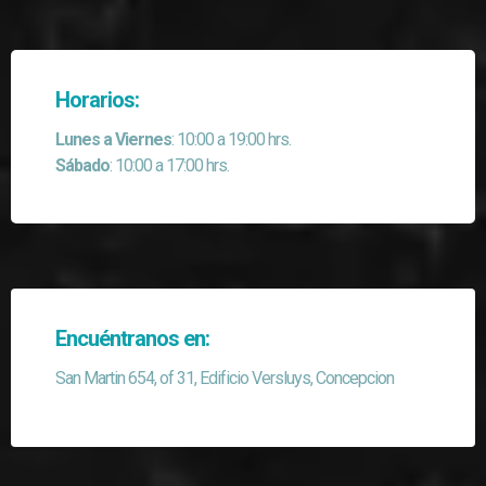
Horarios:
Lunes a Viernes
: 10:00 a 19:00 hrs.
Sábado
: 10:00 a 17:00 hrs.
Encuéntranos en:
San Martin 654, of 31, Edificio Versluys, Concepcion